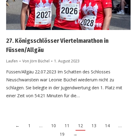
27. Königsschlösser Viertelmarathon in
Füssen/Allgäu
Laufen
Von
Jörn Büchel
1. August 2023
Füssen/Allgäu 22.07.2023 Im Schatten des Schlosses
Neuschwanstein war Leonie Büchel wiederum nicht zu
schlagen. Sie belegte in der Jugendwertung den 1. Platz mit
einer Zeit von 54:21 Minuten für die…
←
1
…
10
11
12
13
14
…
19
→