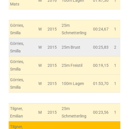
M
2016
100m Lagen
01:47,30
1
Mats
Görries,
25m
W
2015
00:24,67
1
Smilla
Schmetterling
Görries,
W
2015
25m Brust
00:25,83
2
Smilla
Görries,
W
2015
25m Freistil
00:19,15
1
Smilla
Görries,
W
2015
100m Lagen
01:53,70
1
Smilla
Tilgner,
25m
M
2015
00:23,56
1
Emilian
Schmetterling
Tilgner,