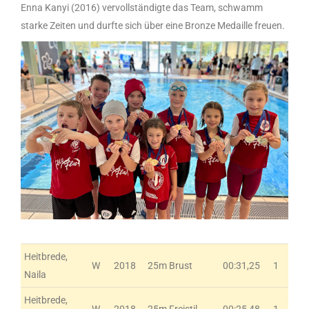
Enna Kanyi (2016) vervollständigte das Team, schwamm
starke Zeiten und durfte sich über eine Bronze Medaille freuen.
Heitbrede,
W
2018
25m Brust
00:31,25
1
Naila
Heitbrede,
W
2018
25m Freistil
00:25,48
1