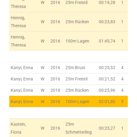
W
2016
25m Freistil
00:19,28
1
Theresa
Hennig,
W
2016
25m Rücken
00:23,83
1
Theresa
Hennig,
W
2016
100m Lagen
01:45,74
1
Theresa
Kanyi, Enna
W
2016
25m Brust
00:25,52
4
Kanyi, Enna
W
2016
25m Freistil
00:21,52
4
Kanyi, Enna
W
2016
25m Rücken
00:25,96
4
Kanyi, Enna
W
2016
100m Lagen
02:01,80
3
Kastein,
25m
W
2016
00:23,27
1
Fiona
Schmetterling