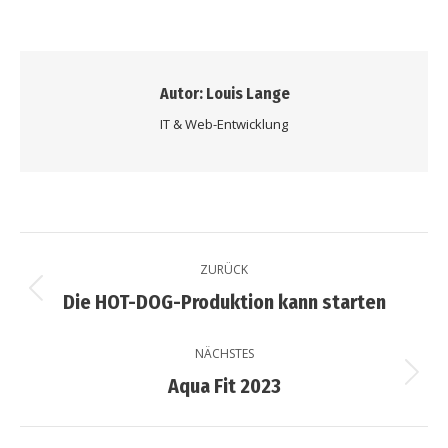
Autor:
Louis Lange
IT & Web-Entwicklung
Kommentarnavigation
ZURÜCK
Vorheriger
Die HOT-DOG-Produktion kann starten
Beitrag:
NÄCHSTES
Nächster
Aqua Fit 2023
Beitrag: