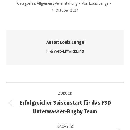
Categories:
Allgemein
,
Veranstaltung
Von
Louis Lange
1. Oktober 2024
Autor:
Louis Lange
IT & Web-Entwicklung
Kommentarnavigation
ZURÜCK
Erfolgreicher Saisonstart für das FSD
Vorheriger
Unterwasser-Rugby Team
Beitrag:
NÄCHSTES