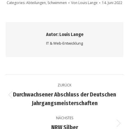
Categories:
Abteilungen
,
Schwimmen
Von
Louis Lange
14. Juni 2022
Autor:
Louis Lange
IT & Web-Entwicklung
Kommentarnavigation
ZURÜCK
Durchwachsener Abschluss der Deutschen
Vorheriger
Jahrgangsmeisterschaften
Beitrag:
NÄCHSTES
Nächster
NRW Silber