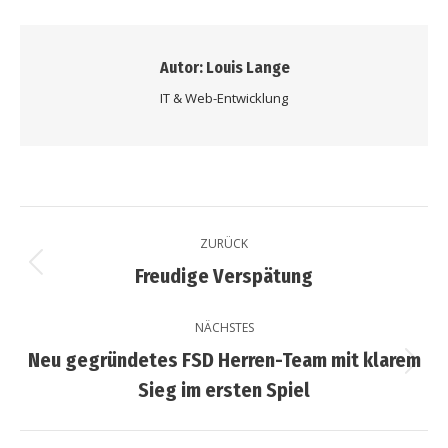
Autor:
Louis Lange
IT & Web-Entwicklung
Kommentarnavigation
ZURÜCK
Vorheriger
Freudige Verspätung
Beitrag:
NÄCHSTES
Neu gegründetes FSD Herren-Team mit klarem
Nächster
Sieg im ersten Spiel
Beitrag: