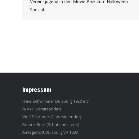
Vereinsjugend in den Movie Park zum Halloween
Special.
Impressum
Freie Schwimmer Duisburg 1920 e.V.
N/A (1. Vorsitzender)
Wolf Schrader (2. Vorsitzender)
Beatrix Bock (Schatzmeisterin)
Amtsgericht Duisburg VR 1083