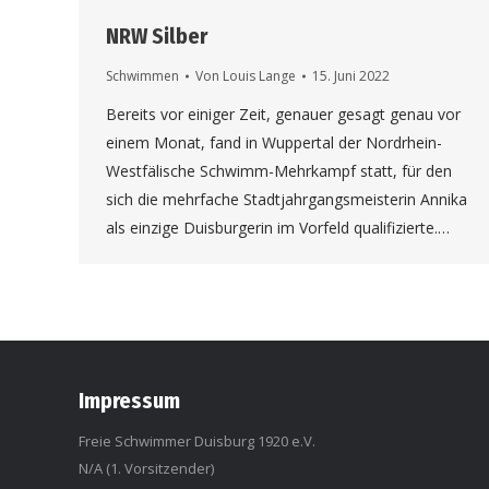
NRW Silber
Schwimmen
Von
Louis Lange
15. Juni 2022
Bereits vor einiger Zeit, genauer gesagt genau vor
einem Monat, fand in Wuppertal der Nordrhein-
Westfälische Schwimm-Mehrkampf statt, für den
sich die mehrfache Stadtjahrgangsmeisterin Annika
als einzige Duisburgerin im Vorfeld qualifizierte.…
Impressum
Freie Schwimmer Duisburg 1920 e.V.
N/A (1. Vorsitzender)