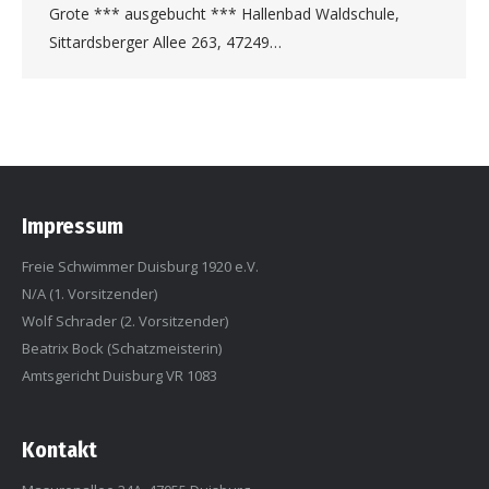
Grote *** ausgebucht *** Hallenbad Waldschule,
Sittardsberger Allee 263, 47249…
Impressum
Freie Schwimmer Duisburg 1920 e.V.
N/A (1. Vorsitzender)
Wolf Schrader (2. Vorsitzender)
Beatrix Bock (Schatzmeisterin)
Amtsgericht Duisburg VR 1083
Kontakt