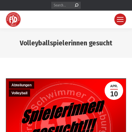
Search:
Volleyballspielerinnen gesucht
Abteilungen
APR.
10
Volleyball