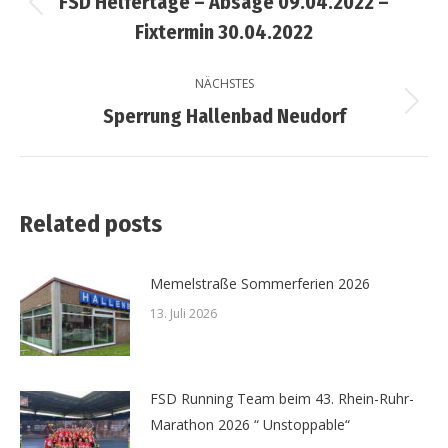
FSD Helfertage – Absage 09.04.2022 –
Vorheriger
Fixtermin 30.04.2022
Beitrag:
NÄCHSTES
Nächster
Sperrung Hallenbad Neudorf
Beitrag:
Related posts
Memelstraße Sommerferien 2026
13. Juli 2026
FSD Running Team beim 43. Rhein-Ruhr-
Marathon 2026 “ Unstoppable“