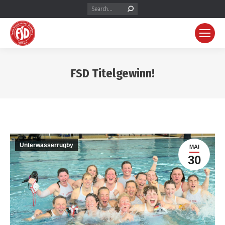
Search:
FSD Titelgewinn!
Unterwasserrugby
MAI
30